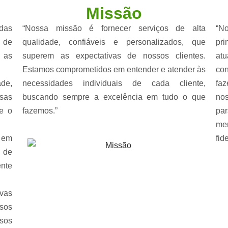
Missão
das
“Nossa missão é fornecer serviços de alta
“N
a de
qualidade, confiáveis e personalizados, que
pri
 as
superem as expectativas de nossos clientes.
at
Estamos comprometidos em entender e atender às
co
de,
necessidades individuais de cada cliente,
fa
sas
buscando sempre a excelência em tudo o que
nos
e o
fazemos.”
pa
mer
 em
fid
 de
ente
vas
ssos
sos