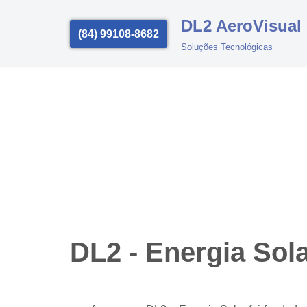
DL2 AeroVisual
(84) 99108-8682
Pular
Soluções Tecnológicas
para
o
conteúdo
DL2 - Energia Sol