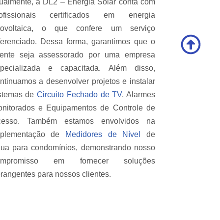
ualmente, a DL2 – Energia Solar conta com
rofissionais certificados em energia
otovoltaica, o que confere um serviço
ferenciado. Dessa forma, garantimos que o
iente seja assessorado por uma empresa
pecializada e capacitada. Além disso,
ntinuamos a desenvolver projetos e instalar
stemas de
Circuito Fechado de TV
, Alarmes
nitorados e Equipamentos de Controle de
cesso. Também estamos envolvidos na
mplementação de
Medidores de Nível
de
ua para condomínios, demonstrando nosso
ompromisso em fornecer soluções
rangentes para nossos clientes.