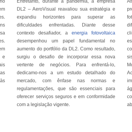
 no
Entretanto, durante a pandemia, a empresa
At
 em
DL2 – AeroVisual reavaliou sua estratégia e
p
es.
expandiu horizontes para superar as
f
ens
dificuldades enfrentadas. Diante desse
di
esa
contexto desafiador, a
energia fotovoltaica
cl
es.
desempenhou um papel fundamental no
es
em
aumento do portfólio da DL2. Como resultado,
co
 e
surgiu o desafio de incorporar essa nova
si
ais
vertente de negócios. Para enfrentá-lo,
Mo
as
dedicamo-nos a um estudo detalhado do
A
 às
mercado, com ênfase nas normas e
i
regulamentações, que são essenciais para
ág
oferecer serviços seguros e em conformidade
c
com a legislação vigente.
ab